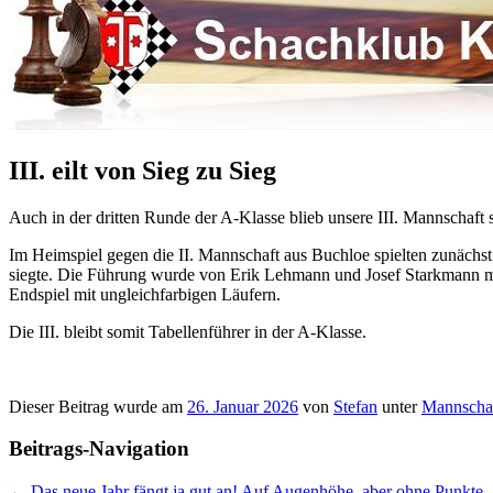
III. eilt von Sieg zu Sieg
Auch in der dritten Runde der A-Klasse blieb unsere III. Mannschaft s
Im Heimspiel gegen die II. Mannschaft aus Buchloe spielten zunächs
siegte. Die Führung wurde von Erik Lehmann und Josef Starkmann mi
Endspiel mit ungleichfarbigen Läufern.
Die III. bleibt somit Tabellenführer in der A-Klasse.
Dieser Beitrag wurde am
26. Januar 2026
von
Stefan
unter
Mannscha
Beitrags-Navigation
←
Das neue Jahr fängt ja gut an!
Auf Augenhöhe, aber ohne Punkte